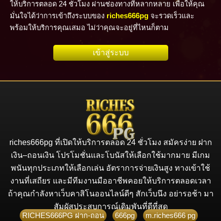
ให้บริการตลอด 24 ชั่วโมง ผ่านช่องทางที่หลากหลาย เพื่อให้คุณ
มั่นใจได้ว่าการเข้าถึงระบบของ
riches666pg
จะรวดเร็วและ
พร้อมให้บริการคุณเสมอ ไม่ว่าคุณจะอยู่ที่ไหนก็ตาม
เข้าสู่ระบบ
riches666pg
ที่เปิดให้บริการตลอด
24
ชั่วโมง สมัครง่าย ฝาก
เงิน
–
ถอนเงิน โปรโมชั่นและโบนัสให้เลือกใช้มากมาย มีเกม
พนันทุกประเภทให้เลือกเล่น อัตราการจ่ายเงินสูง ทางเข้าใช้
งานที่เสถียร และมีทีมงานมืออาชีพคอยให้บริการตลอดเวลา
ถ้าคุณกำลังหาเว็บคาสิโนออนไลน์ดีๆ สักเว็บนึง อย่ารอช้า มา
สัมผัสประสบการณ์เดิมพันที่ดีที่สุด
RICHES666PG ฝาก-ถอน
666pg
m.riches666 pg