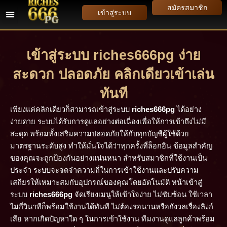
Skip
สมัครสมาชิก
เข้าสู่ระบบ
to
content
สมัครสมาชิก
เข้าสู่ระบบ
ติดต่อเรา
โปรโมชั่น
เกี่ยวกับเรา
นโยบายความเป็นส่วนตัว
เข้าสู่ระบบ riches666pg ง่าย
สะดวก ปลอดภัย คลิกเดียวเข้าเล่น
ทันที
เพียงแค่คลิกเดียวก็สามารถเข้าสู่ระบบ
riches666pg
ได้อย่าง
ง่ายดาย ระบบได้รับการดูแลอย่างต่อเนื่องเพื่อให้การเข้าถึงไม่มี
สะดุด พร้อมทั้งเสริมความปลอดภัยให้กับทุกบัญชีผู้ใช้ด้วย
มาตรฐานระดับสูง ทำให้มั่นใจได้ว่าทุกครั้งที่ล็อกอิน ข้อมูลสำคัญ
ของคุณจะถูกป้องกันอย่างแน่นหนา สำหรับสมาชิกที่ใช้งานเป็น
ประจำ ระบบจะจดจำความถี่ในการเข้าใช้งานและปรับความ
เสถียรให้เหมาะสมกับอุปกรณ์ของคุณโดยอัตโนมัติ หน้าเข้าสู่
ระบบ
riches666pg
จัดเรียงเมนูให้เข้าใจง่าย ไม่ซับซ้อน ใช้เวลา
ไม่กี่วินาทีก็พร้อมใช้งานได้ทันที ไม่ต้องรอนานหรือกังวลเรื่องลิงก์
เสีย หากเกิดปัญหาใด ๆ ในการเข้าใช้งาน ทีมงานดูแลลูกค้าพร้อม