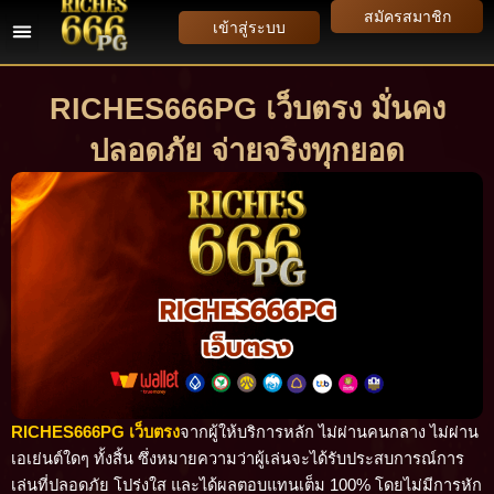
Skip
สมัครสมาชิก
เข้าสู่ระบบ
to
content
สมัครสมาชิก
เข้าสู่ระบบ
ติดต่อเรา
โปรโมชั่น
เกี่ยวกับเรา
นโยบายความเป็นส่วนตัว
RICHES666PG เว็บตรง มั่นคง
ปลอดภัย จ่ายจริงทุกยอด
RICHES666PG เว็บตรง
จากผู้ให้บริการหลัก ไม่ผ่านคนกลาง ไม่ผ่าน
เอเย่นต์ใดๆ ทั้งสิ้น ซึ่งหมายความว่าผู้เล่นจะได้รับประสบการณ์การ
เล่นที่ปลอดภัย โปร่งใส และได้ผลตอบแทนเต็ม 100% โดยไม่มีการหัก