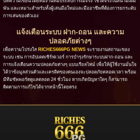
บทความเขียนโดยทีมงานที่มีประสบการณ์จริง ใช้ได้จริงในสนามเดิม
พัน และเหมาะสำหรับทั้งผู้เล่นมือใหม่และมืออาชีพที่ต้องการยกระดับ
การเล่นของตัวเอง
แจ้งเตือนระบบ ฝาก-ถอน และความ
ปลอดภัยต่างๆ
เพื่อความโปร่งใส
RICHES666PG NEWS
จะรายงานสถานะของ
ระบบ เช่น การอัปเดตเซิร์ฟเวอร์ การบำรุงรักษาระบบฝาก-ถอน และ
การแจ้งเตือนความปลอดภัยต่างๆ แบบเรียลไทม์ เพื่อให้ผู้ใช้งานมั่นใจ
ได้ว่าข้อมูลส่วนตัวและเครดิตของตนเองจะปลอดภัยตลอดเวลา พร้อม
มีทีมซัพพอร์ตดูแลตลอด 24 ชั่วโมง หากเกิดปัญหาใดๆ ก็สามารถ
ติดตามการแก้ไขได้จากหน้านี้โดยตรง